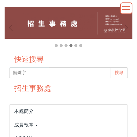
跳
到
主
要
內
容
區
快速搜尋
搜尋
招生事務處
本處簡介
成員執掌